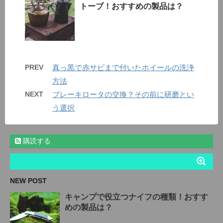
トーブ！おすすめの製品は？
PREV
真っ黒で赤サビまで付いたホイールの洗浄
方法
NEXT
ブレーキロータの交換？その前に研磨とい
う選択
購読する
NEW POST
キャンプで役立つナイフの種類！おすす
めの製品は？